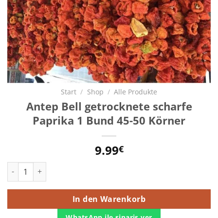
Start
/
Shop
/
Alle Produkte
Antep Bell getrocknete scharfe
Paprika 1 Bund 45-50 Körner
9.99
€
Antep Bell getrocknete scharfe Paprika 1 Bund 45-50 Körner 
In den Warenkorb
WhatsApp ile sipariş ver