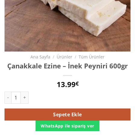
Ana Sayfa
/
Ürünler
/
Tüm Ürünler
Çanakkale Ezine – İnek Peyniri 600gr
13.99
€
Çanakkale Ezine - İnek Peyniri 600gr adet
Sepete Ekle
WhatsApp ile sipariş ver