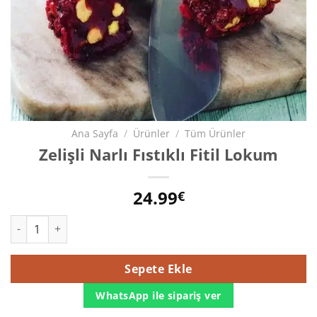
Ana Sayfa
/
Ürünler
/
Tüm Ürünler
Zelişli Narlı Fıstıklı Fitil Lokum
24.99
€
Zelişli Narlı Fıstıklı Fitil Lokum adet
Sepete Ekle
WhatsApp ile sipariş ver